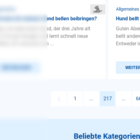
gemeines
Allgemeines
 kann ich meinem Hund bellen beibringen?
Hund bell
lo, ich habe einen Hund, der drei Jahre alt
Guten Abe
. Er ist gut erzogen und lernt schnell neue
bellt ander
ehle. Ich versuche nun ...
Entweder ic
WEITERLESEN
WEITE
❮
1
...
217
...
6
Beliebte Kategorien