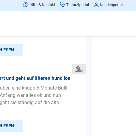
 zu jedem Menschen/Hund
Hilfe & Kontakt
Tierarztportal
Kundenportal
haben ein ganz großes Problem! Wir
 Franz.Bully+Miniatur Bull.als Mix.
 sehr liebens...
RLESEN
rt und geht auf älteren hund los
haben eine knapp 5 Monate Bulli
Anfang war alles ok und nun
eht sie ständig auf die älte...
RLESEN