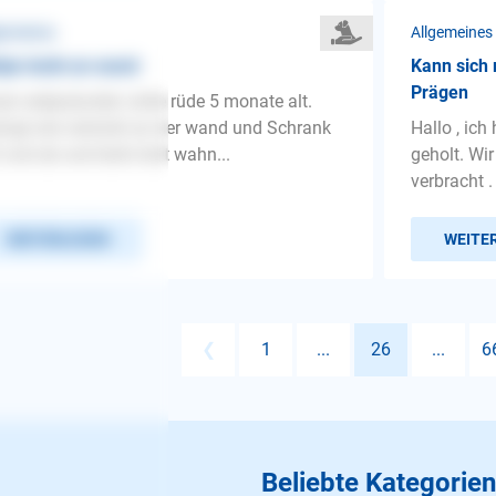
gemeines
Allgemeines
pe leckt an wand
Kann sich
Prägen
er welpe,border collie rüde 5 monate alt.
ingt wie verrückt an der wand und Schrank
Hallo , ich
 und ab und leckt dort wahn...
geholt. Wir
verbracht . 
WEITERLESEN
WEITE
❮
1
...
26
...
6
Beliebte Kategorien