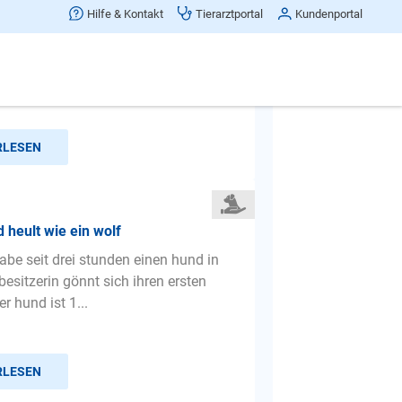
lt Hund bei Hundebegegnungen?
Hilfe & Kontakt
Tierarztportal
Kundenportal
habe einen 1,5 Jahre alten Rüden, der
begegnungen anfängt zu Jaulen bis
hreien. An Hunden ...
RLESEN
 heult wie ein wolf
habe seit drei stunden einen hund in
 besitzerin gönnt sich ihren ersten
er hund ist 1...
RLESEN