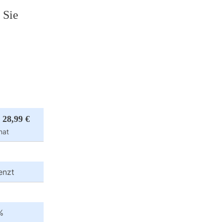
 Sie
 28,99 €
nat
enzt
%