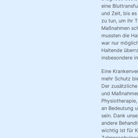
eine Bluttransf
und Zeit, bis es
zu tun, um ihr 
Maßnahmen schne
mussten die Ha
war nur möglich
Haltende überra
insbesondere im
Eine Krankenver
mehr Schutz bie
Der zusätzlich
und Maßnahmen
Physiotherapie
an Bedeutung u
sein. Dank uns
andere Behand
wichtig ist für
Zahnprophylaxe 