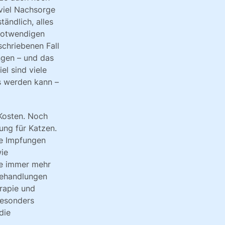
 viel Nachsorge
tändlich, alles
 notwendigen
schriebenen Fall
ngen – und das
el sind viele
gs werden kann –
 Kosten. Noch
ung für Katzen.
ie Impfungen
ie
re immer mehr
Behandlungen
rapie und
esonders
die
.