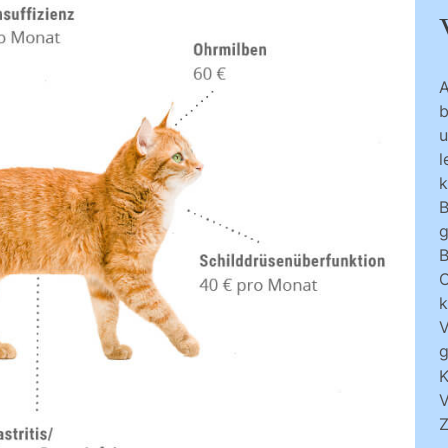
A
b
u
l
k
B
g
B
O
k
V
K
V
Z