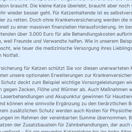
usion braucht. Die kleine Katze überlebt, braucht aber noch
 ihr wieder besser geht. Für Katzenhaltende ist es selbstvers
Tier zu retten. Doch ohne Krankenversicherung werden die
ll zu einer massiven finanziellen Herausforderung. Im be
ltenden über 3.000 Euro für alle Behandlungskosten aufbri
, weil Freunde und Verwandte halfen. Wie in unserem Beispi
scht, wie teuer die medizinische Versorgung ihres Lieblin
 Notfall.
sicherung für Katzen schützt Sie vor diesen unerwarteten
ten unsere optionalen Erweiterungen zur Krankenversicher
e Schutz deckt zum Beispiel wichtige Vorsorgeleistungen w
 gegen Zecken, Flöhe und Würmer ab. Auch Maßnahmen w
, Laserbehandlungen und Akupunktur gewinnen für Haustie
nd können eine sinnvolle Ergänzung zu den tierärztlichen 
erem zusätzlichen Schutz werden auch Kosten für Physiothe
lungen im Rahmen der vereinbarten Summe übernommen. B
 Katzen der Zusatzbaustein für Zahnbehandlungen, der auch 
umfasst – für ein gesundes Katzenleben bis ins hohe Alter