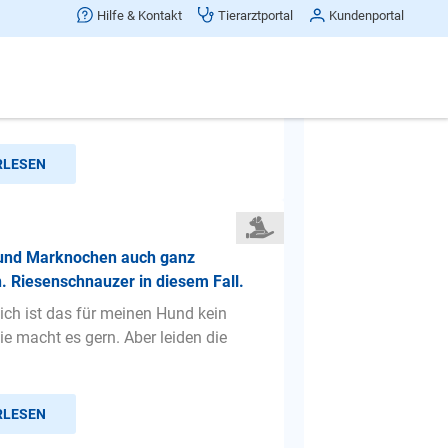
Hilfe & Kontakt
Tierarztportal
Kundenportal
klaut mir alles essbare vom Tisch
icht im Raum bin und sie klaut ex mir
der Hand wenn ich ...
RLESEN
Hund Marknochen auch ganz
. Riesenschnauzer in diesem Fall.
ich ist das für meinen Hund kein
ie macht es gern. Aber leiden die
RLESEN