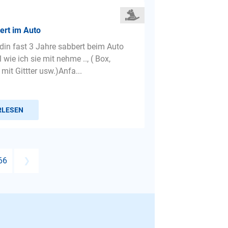
ert im Auto
in fast 3 Jahre sabbert beim Auto
 wie ich sie mit nehme .., ( Box,
it Gittter usw.)Anfa...
RLESEN
66
❯