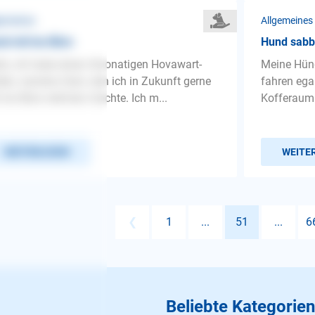
gemeines
Allgemeines
d mit ins Büro
Hund sabb
lo, ich habe einen 4monatigen Hovawart-
Meine Hünd
en, namens Sam, den ich in Zukunft gerne
fahren egal
 ins Büro nehmen möchte. Ich m...
Kofferaum m
WEITERLESEN
WEITE
❮
1
...
51
...
6
Beliebte Kategorien