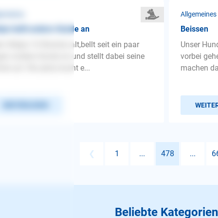
gemeines
Allgemeines
pe bellt andere Hunde an
Beissen
n Welpe 14 Wochen alt,bellt seit ein paar
Unser Hund
en andere Hunde an und stellt dabei seine
vorbei geh
ste auf. Bis jetzt,macht e...
machen das
WEITERLESEN
WEITE
❮
1
...
478
...
6
Beliebte Kategorien