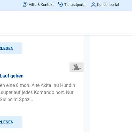
eiben
Hilfe & Kontakt
Tierarztportal
Kundenportal
2 hunde (zwergschnauzer weibl 4a.
chling männl. 7a) Leider heulen und
2 wenn sie allein...
RLESEN
 Laut geben
ben eine 6 mon. Alte Akita Inu Hündin
h super auf jedes Komando hört. Nur
t Sie beim Spaz...
RLESEN