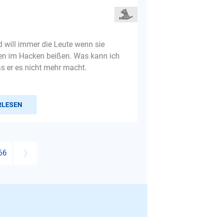
 will immer die Leute wenn sie
en im Hacken beißen. Was kann ich
 er es nicht mehr macht.
RLESEN
66
❯