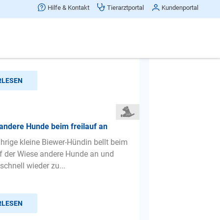
rt und beißt und springt an
Hilfe & Kontakt
Tierarztportal
Kundenportal
n Husky wird 6 Monate alt und der
rrt und beißt mich jeden Abend aus
. Das macht er auch...
RLESEN
 andere Hunde beim freilauf an
ährige kleine Biewer-Hündin bellt beim
uf der Wiese andere Hunde an und
schnell wieder zu...
RLESEN