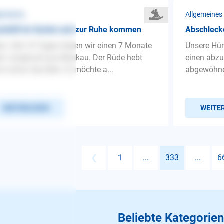
gemeines
Allgemeines
schäft im Garten und zur Ruhe kommen
Abschleck
lo. Seit 10 Tagen haben wir einen 7 Monate
Unsere Hün
en Junghund aus Moskau. Der Rüde hebt
einen abzu
h schon das Bein. Er möchte a...
abgewöhn
WEITERLESEN
WEITE
❮
1
...
333
...
6
Beliebte Kategorien