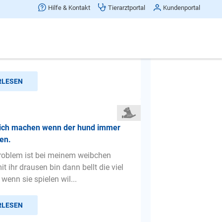
t Kacke
Hilfe & Kontakt
Tierarztportal
Kundenportal
 *Labrador 3 Jahre alt* frisst Kacke.
rte sind ok. Er bekommt Harzer,
fetabletten und soba...
RLESEN
ich machen wenn der hund immer
sen.
roblem ist bei meinem weibchen
t ihr drausen bin dann bellt die viel
wenn sie spielen wil...
RLESEN