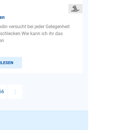
en
din versucht bei jeder Gelegenheit
schlecken.Wie kann ich ihr das
en
RLESEN
66
❯