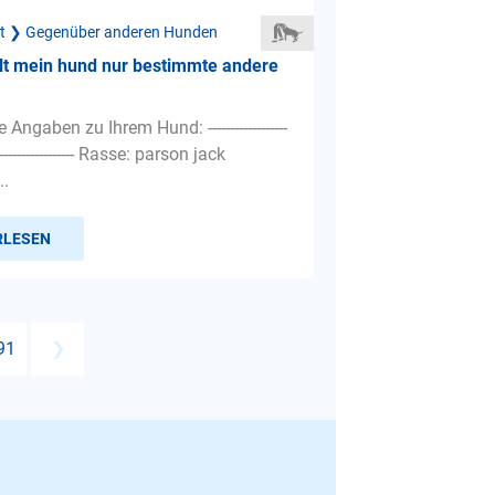
ät ❯ Gegenüber anderen Hunden
lt mein hund nur bestimmte andere
Angaben zu Ihrem Hund: ------------------
--------------------- Rasse: parson jack
..
RLESEN
91
❯