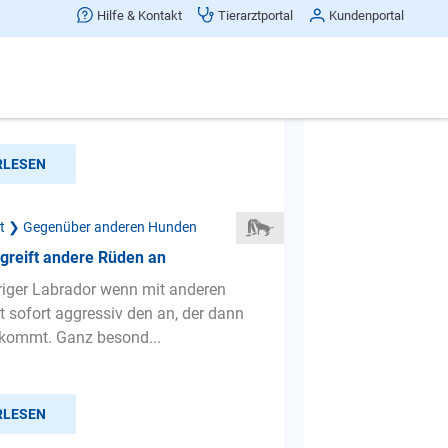
ft mein Hund immer zu anderen
Hilfe & Kontakt
Tierarztportal
Kundenportal
im spazieren gehen?
nen anderen hund sieht ist er weg,
eit der andere hund weg ist.Wenn er
 ist zieht er wie...
RLESEN
ät ❯ Gegenüber anderen Hunden
greift andere Rüden an
riger Labrador wenn mit anderen
ift sofort aggressiv den an, der dann
 kommt. Ganz besond...
RLESEN