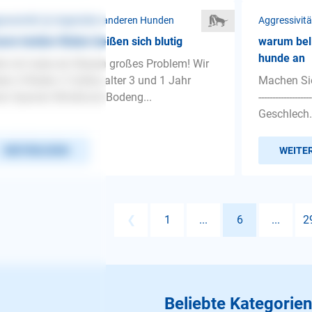
ressivität ❯ Gegenüber anderen Hunden
Aggressivit
ere beiden Rüden beißen sich blutig
warum bel
hunde an
lo Ich habe ein Riesen großes Problem! Wir
en 4 Rüden 2 Collies alter 3 und 1 Jahr
Machen Sie 
en Spanier Windhund Bodeng...
---------------
Geschlech.
WEITERLESEN
WEITE
❮
1
...
6
...
2
Beliebte Kategorien