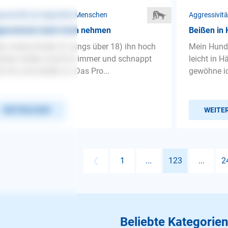
ressivität ❯ Gegenüber Menschen
Aggressivit
gressionen beim hoch nehmen
Beißen in
n meine Kinder (3 Jungs über 18) ihn hoch
Mein Hund
men wollen, knurrt er immer und schnappt
leicht in 
h hin und wieder zu. Das Pro...
gewöhne ic
WEITERLESEN
WEITE
❮
1
...
123
...
2
Beliebte Kategorien