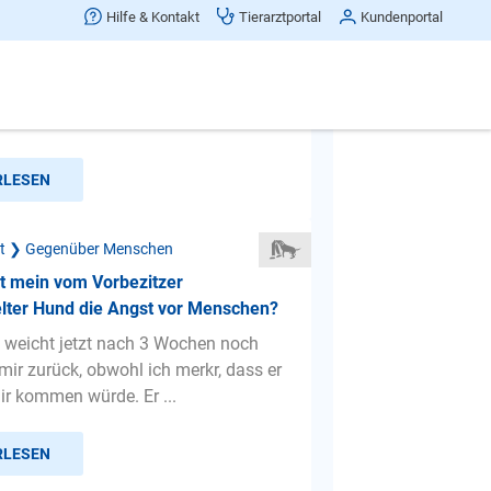
beisst und zwickt. Was kann ich
Hilfe & Kontakt
Tierarztportal
Kundenportal
un?
d Mein Hund 8 Jahre alt hat zwei
1. Er zwickt manchmal Leuten in die
 kommt vor wenn...
RLESEN
ät ❯ Gegenüber Menschen
rt mein vom Vorbezitzer
lter Hund die Angst vor Menschen?
weicht jetzt nach 3 Wochen noch
mir zurück, obwohl ich merkr, dass er
ir kommen würde. Er ...
RLESEN