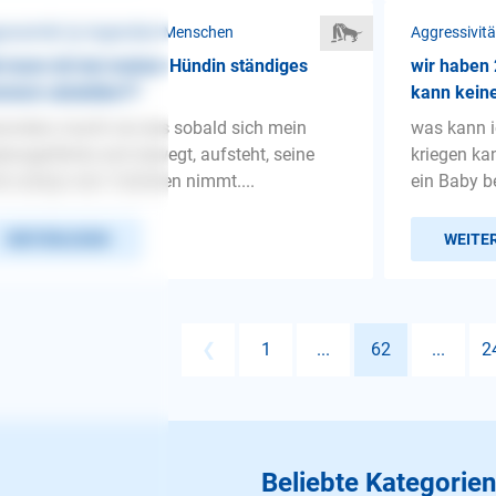
ressivität ❯ Gegenüber Menschen
Aggressivit
 kann ich bei meiner Hündin ständiges
wir haben 
mern abstellen??
kann kein
onders macht sie das sobald sich mein
was kann i
ensgefährte sich bewegt, aufsteht, seine
kriegen ka
lle ablegt oder Tabletten nimmt....
ein Baby b
WEITERLESEN
WEITE
❮
1
...
62
...
2
Beliebte Kategorien