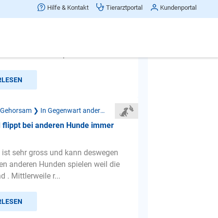
llen bein Konfrontation mit anderen
Hilfe & Kontakt
Tierarztportal
Kundenportal
 habe vor kurzem einen 4-jährigen
ufgenommen. In der Wohnung ist er
edoch bellt er bei Sp...
RLESEN
Mangelnder Gehorsam ❯ In Gegenwart anderer Hunde
 flippt bei anderen Hunde immer
ist sehr gross und kann deswegen
den anderen Hunden spielen weil die
d . Mittlerweile r...
RLESEN