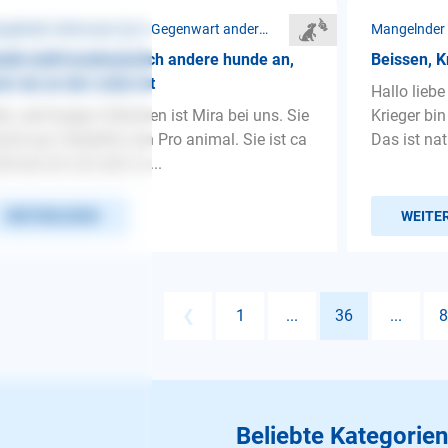
Mangelnder Gehorsam ❯ In Gegenwart anderer Hunde
din bellt kontinuierlich andere hunde an,
Beissen, K
n sie an der Leine ist
Hallo lieb
lo, seit knapp 4 Wochen ist Mira bei uns. Sie
Krieger bi
mt aus Teneriffa von Pro animal. Sie ist ca
Das ist nat
onate alt und sehr sc...
WEITERLESEN
WEITE
❮
1
...
36
...
8
Beliebte Kategorien