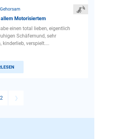
 Gehorsam
 allem Motorisiertem
habe einen total lieben, eigentlich
ruhigen Schäfernund, sehr
kinderlieb, verspielt....
RLESEN
2
❯