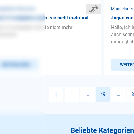
gelnder Gehorsam
Mangelnder
h 3-4 aufgaben macht sie nicht mehr mit
Jagen von
h 3-5 aufgaben will sie nicht mehr
Hallo, ich 
tmachen
auch sehr 
anhänglich, 
WEITERLESEN
WEITE
❮
1
...
49
...
8
Beliebte Kategorien