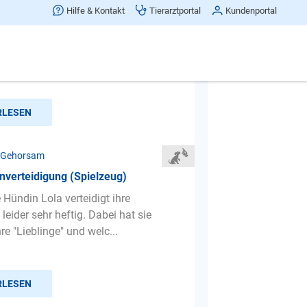
amkeit
Hilfe & Kontakt
Tierarztportal
Kundenportal
um Beispiel an der Straße stehen
 Fine "sitz" machen soll, ist sie so
rgängen um sie heru...
RLESEN
 Gehorsam
nverteidigung (Spielzeug)
 Hündin Lola verteidigt ihre
leider sehr heftig. Dabei hat sie
hre "Lieblinge" und welc...
RLESEN