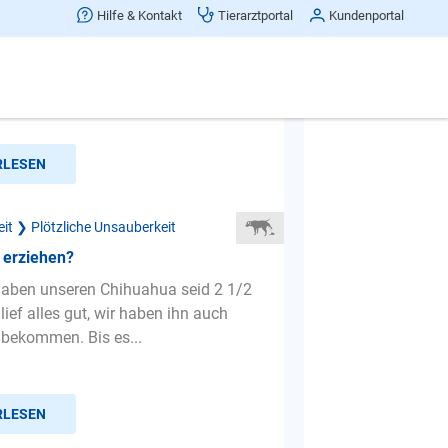
rige borda colli
Hilfe & Kontakt
Tierarztportal
Kundenportal
 kastriert war Stuben rein und fast 3
hnen wir in der neuen Wohnung an
ende macht er uns i...
RLESEN
it ❯ Plötzliche Unsauberkeit
g erziehen?
 haben unseren Chihuahua seid 2 1/2
lief alles gut, wir haben ihn auch
 bekommen. Bis es...
RLESEN