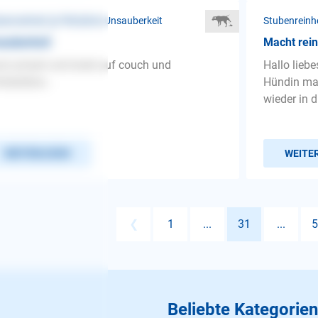
benreinheit ❯ Plötzliche Unsauberkeit
Stubenreinhe
auberkeit
Macht rein,
d uriniert und kotet auf couch und
Hallo lieb
lafplätze...
Hündin mac
wieder in 
WEITERLESEN
WEITE
❮
1
...
31
...
5
Beliebte Kategorien