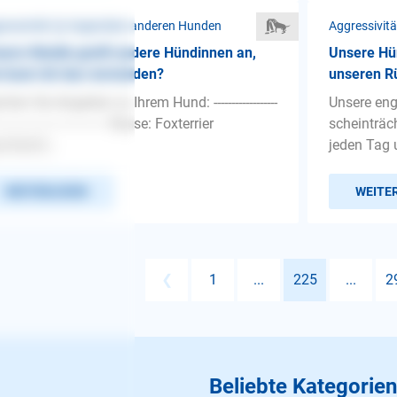
ressivität ❯ Gegenüber anderen Hunden
Aggressivit
ere Hündin greift andere Hündinnen an,
Unsere Hün
 kann ich das vermeiden?
unseren R
hen Sie Angaben zu Ihrem Hund: ------------------
Unsere eng
-------------------------------- Rasse: Foxterrier
scheinträch
chlecht...
jeden Tag 
WEITERLESEN
WEITE
❮
1
...
225
...
2
Beliebte Kategorien