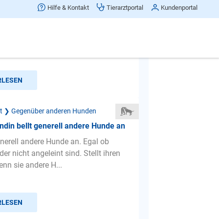
din beisst plötzlich die Zweite
Hilfe & Kontakt
Tierarztportal
Kundenportal
 haben 2 Havaneser Hündinnen. Die
 Jahre und eigentlich sehr ruhig und
Die Zweite ist kn...
RLESEN
ät ❯ Gegenüber anderen Hunden
din bellt generell andere Hunde an
enerell andere Hunde an. Egal ob
der nicht angeleint sind. Stellt ihren
nn sie andere H...
RLESEN