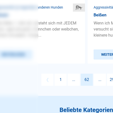
ressivität ❯ Gegenüber anderen Hunden
Aggressivit
issen
Beißen
n Bella, 1 Jahr alt, versteht sich mit JEDEM
Wenn ich M
d...egal wie groß, männchen oder weibchen,
versucht s
fach mit jedem. Vorge...
kleinere h
WEITERLESEN
WEITE
❮
1
...
62
...
2
Beliebte Kategorien