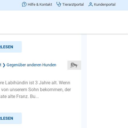
zwischen Dobermann und Pinscher
Hilfe & Kontakt
Tierarztportal
Kundenportal
 haben einen Dobermannmischling
 einen Mischling Hünd.(5) beide aus
im. Nun haben wir seit...
RLESEN
ät ❯ Gegenüber anderen Hunden
ere Labihündin ist 3 Jahre alt. Wenn
h von unserem Sohn bekommen, der
te alte Franz. Bu...
RLESEN