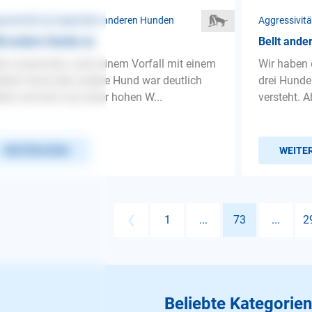
ressivität ❯ Gegenüber anderen Hunden
Aggressivit
lt andere Hunde an
Bellt ande
lo zusammen, nach einem Vorfall mit einem
Wir haben 
eren Hund (der andere Hund war deutlich
drei Hunde
ßer und kam aus einer hohen W...
versteht. A
WEITERLESEN
WEITE
❮
1
...
73
...
2
Beliebte Kategorien