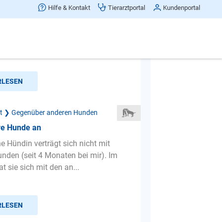
re Hunde an
Hilfe & Kontakt
Tierarztportal
Kundenportal
er wieder geht Tommi auf andre
 Er ist unter anderem deswegen an
ich bin totunglücklichv ...
RLESEN
ät ❯ Gegenüber anderen Hunden
re Hunde an
e Hündin verträgt sich nicht mit
nden (seit 4 Monaten bei mir). Im
t sie sich mit den an...
RLESEN