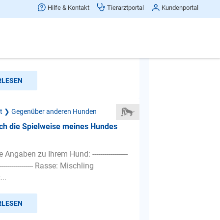
ich dem übermäßigen Geknurre Herr
Hilfe & Kontakt
Tierarztportal
Kundenportal
trierter Rüde (3) läuft immer ohne
mt ein anderer unkastrierter Rüde in
tkreis knurrt er ...
RLESEN
ät ❯ Gegenüber anderen Hunden
ich die Spielweise meines Hundes
Angaben zu Ihrem Hund: ------------------
--------------------- Rasse: Mischling
..
RLESEN