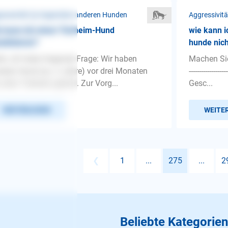
ressivität ❯ Gegenüber anderen Hunden
Aggressivit
 kann ich einen Tierheim-Hund
wie kann i
ialisieren?
hunde nich
lo, ich habe folgende Frage: Wir haben
Machen Sie 
eren Hund (ca. 2 Jahre) vor drei Monaten
-------------
 dem Tierheim geholt. Zur Vorg...
Gesc...
WEITERLESEN
WEITE
❮
1
...
275
...
2
Beliebte Kategorien