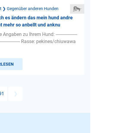
ät ❯ Gegenüber anderen Hunden
ch es ändern das mein hund andre
t mehr so anbellt und anknu
Angaben zu Ihrem Hund: ------------------
----------------------- Rasse: pekines/chiuwawa
RLESEN
91
❯