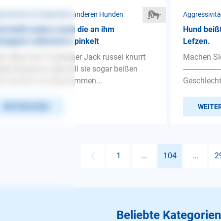
ressivität ❯ Gegenüber anderen Hunden
Aggressivit
d beißt andere wenn die an ihm
Hund beißt
nuppern während er pinkelt
Lefzen.
lo, Mein fast 14 jähriger Jack russel knurrt
Machen Sie 
ere Hunde an oder will sie sogar beißen
---------------
n sie ihm zu nahe kommen...
Geschlecht:
WEITERLESEN
WEITE
❮
1
...
104
...
2
Beliebte Kategorien