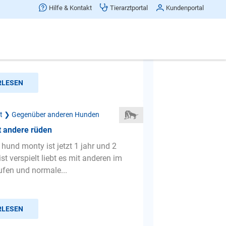
t andere Hunde
Hilfe & Kontakt
Tierarztportal
Kundenportal
haben seit einer Woche eine sieben-
ita Inu Hündin. Sie stammt aus einer
ren Ehe auseinan...
RLESEN
ät ❯ Gegenüber anderen Hunden
t andere rüden
hund monty ist jetzt 1 jahr und 2
st verspielt liebt es mit anderen im
ufen und normale...
RLESEN