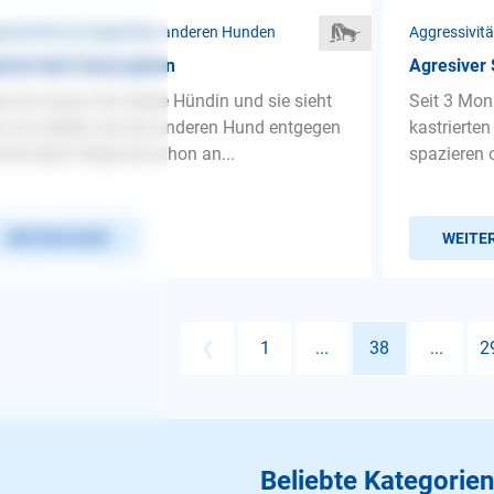
ressivität ❯ Gegenüber anderen Hunden
Aggressivit
esiv bein Gassi gehen
Agresiver
e ich Gassi mit meine Hündin und sie sieht
Seit 3 Mon
 von weiten uns ein anderen Hund entgegen
kastrierten
mt.dann fängt sie schon an...
spazieren o
WEITERLESEN
WEITE
❮
1
...
38
...
2
Beliebte Kategorien