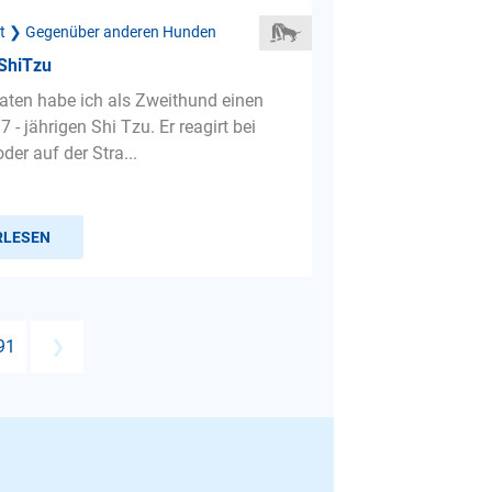
ät ❯ Gegenüber anderen Hunden
 ShiTzu
aten habe ich als Zweithund einen
 7 - jährigen Shi Tzu. Er reagirt bei
der auf der Stra...
RLESEN
91
❯