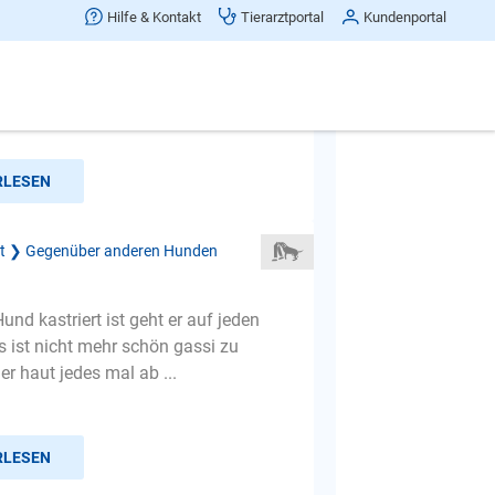
f kastrirte rüden
Hilfe & Kontakt
Tierarztportal
Kundenportal
heise christina und habe zwei
eine ältere ist acht jahre nicht
 letztes jahr scheinträ...
RLESEN
ät ❯ Gegenüber anderen Hunden
und kastriert ist geht er auf jeden
s ist nicht mehr schön gassi zu
r haut jedes mal ab ...
RLESEN