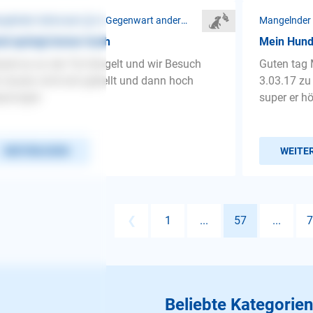
Mangelnder Gehorsam ❯ In Gegenwart anderer Menschen
d springt immer hoch
Mein Hund 
ald es an der Tür klingelt und wir Besuch
Guten tag 
n lassen wird erst gebellt und dann hoch
3.03.17 zu
sprungen
super er hö
WEITERLESEN
WEITE
❮
1
...
57
...
7
Beliebte Kategorien