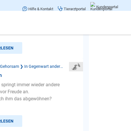
 anspringen
Kundenportal
Hilfe & Kontakt
Tierarztportal
n hund Gero und ich haben ein
ch habe ihn vor einigen jahren aus
m geholt und er hatte s...
RLESEN
Mangelnder Gehorsam ❯ In Gegenwart anderer Menschen
n
springt immer wieder andere
or Freude an.
ich ihm das abgewöhnen?
RLESEN