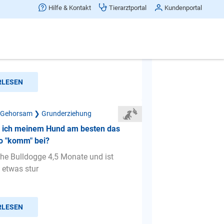
nur am rumwuseln!
Hilfe & Kontakt
Tierarztportal
Kundenportal
habe einen 1 jährigen kastrierten
ll. Ich weiss, dass die Rasse sowieso
higste ist, wa...
RLESEN
 Gehorsam ❯ Grunderziehung
e ich meinem Hund am besten das
 "komm" bei?
he Bulldogge 4,5 Monate und ist
 etwas stur
RLESEN