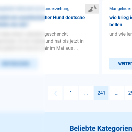
gelnder Gehorsam ❯ Grunderziehung
Mangelnder
steht ein amerikanischer Hund deutsche
wie krieg 
ehle wie sitz?
bellen
 habe einen Labrador geschenckt
und wie le
ommen. Er ist 3Jahre,und hat bis jetzt in
 gelebt.Ich hole ihn mir im Mai aus ...
WEITERLESEN
WEITE
❮
1
...
241
...
2
Beliebte Kategorien