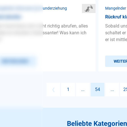
gelnder Gehorsam ❯ Grunderziehung
Mangelnder
nd abrufen
Rückruf kl
n Hund lässt sich nicht richtig abrufen, alles
Sobald unse
ere es draußen interessanter! Was kann ich
schaltet er
?
er ist mittl
WEITERLESEN
WEITE
❮
1
...
54
...
2
Beliebte Kategorien