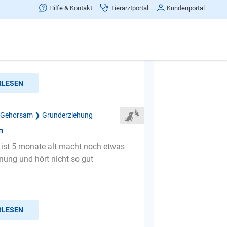
nicht hörenswert Hund
Hilfe & Kontakt
Tierarztportal
Kundenportal
ren Hund haben wir seit er 3 Monate
tzt ist er gerade ein Jahr geworden. Wir
eschule und ...
RLESEN
 Gehorsam ❯ Grunderziehung
n
ist 5 monate alt macht noch etwas
nung und hört nicht so gut
RLESEN