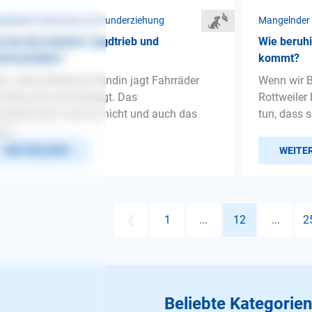
gelnder Gehorsam ❯ Grunderziehung
Mangelnder
 tun bei starkem Jagdtrieb und
Wie beruh
chverhalten?
kommt?
lo, meine Malinois Hündin jagt Fahrräder
Wenn wir 
 alles was sich bewegt. Das
Rottweiler
ndgehorsam stimmt nicht und auch das
tun, dass s
h...
WEITERLESEN
WEITE
❮
1
...
12
...
2
Beliebte Kategorien