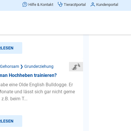
n manchen Situationen nicht
Hilfe & Kontakt
Tierarztportal
Kundenportal
, was tun?
 fast 2 Monaten habe ich eine kleine
hündin (19. Monate alt), aus
Sie musste bei 0 anfa...
RLESEN
 Gehorsam ❯ Grunderziehung
man Hochheben trainieren?
habe eine Olde English Bulldogge. Er
 Monate und lässt sich gar nicht gerne
z.B. beim T...
RLESEN