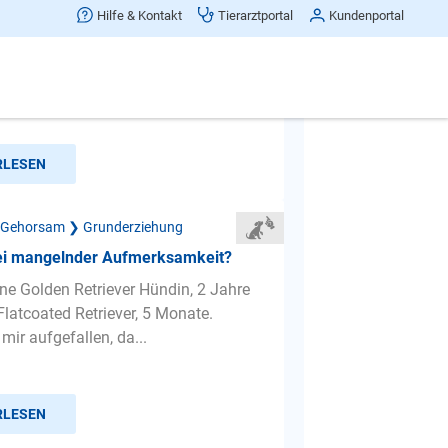
ferhund Rüde macht nur Probleme
Hilfe & Kontakt
Tierarztportal
Kundenportal
Jahre alt und ich habe 3 gravierende
 Er bellt richtig aggressiv sobald ich
auger in Bet...
RLESEN
 Gehorsam ❯ Grunderziehung
ei mangelnder Aufmerksamkeit?
ine Golden Retriever Hündin, 2 Jahre
Flatcoated Retriever, 5 Monate.
 mir aufgefallen, da...
RLESEN