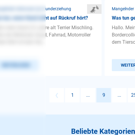
gelnder Gehorsam ❯ Grunderziehung
Mangelnder
 tun, wenn Hund nicht auf Rückruf hört?
Was tun ge
lo mein Hund 2,5 Jahre alt Terrier Mischling.
Hallo. Mei
n ein Motorrad, Quad, Fahrrad, Motorroller
Bordercolli
bei fährt ist kein Hal...
dem Tiersch
WEITERLESEN
WEITE
❮
1
...
9
...
2
Beliebte Kategorien