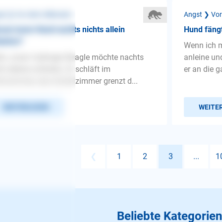
st ❯ Vor dem Alleinsein
Angst ❯ Vor
um kann Hund nachts nichts allein
Hund fängt
lafen?
Wenn ich 
lo, unser 3-jähriger Beagle möchte nachts
anleine un
ht alleine schlafen. Er schläft im
er an die g
nzimmer, das Schlafzimmer grenzt d...
WEITERLESEN
WEITE
❮
1
2
3
...
1
Beliebte Kategorien