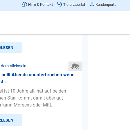
jetzt alleine. Hilfe Probleme
Hilfe & Kontakt
Tierarztportal
Kundenportal
 zwar meine Freundin hatte zwei
1 rüde ist jetzt 6 1/2 und der andere
t vor ca 4 monaten...
RLESEN
 dem Alleinsein
 bellt Abends ununterbrochen wenn
st...
 ist 10 Jahre alt, hat auf beiden
en Star, kommt damit aber gut
h kann Morgens oder Mitt...
RLESEN