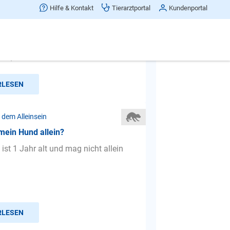
enn Hund heult, sobald Herrchen
Hilfe & Kontakt
Tierarztportal
Kundenportal
erlässt?
lig verzweifelt: wir haben vor ca. 9
en 13 jährigen Pudel mit Namen
ert, als sein Frauch...
RLESEN
 dem Alleinsein
 mein Hund allein?
ist 1 Jahr alt und mag nicht allein
RLESEN