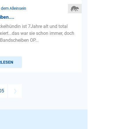
 dem Alleinsein
iben....
kelhündin ist 7Jahre alt und total
xiert...das war sie schon immer, doch
 Bandscheiben OP...
RLESEN
05
❯