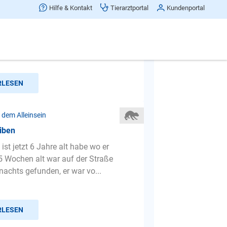
ne bleibe für 3 stunden
Hilfe & Kontakt
Tierarztportal
Kundenportal
ch tun damit mein hund 3 stunden
gens zuhaus bleibt ohne wie ein
 zu bellen. Er kann nic...
RLESEN
 dem Alleinsein
eiben
st jetzt 6 Jahre alt habe wo er
5 Wochen alt war auf der Straße
achts gefunden, er war vo...
RLESEN