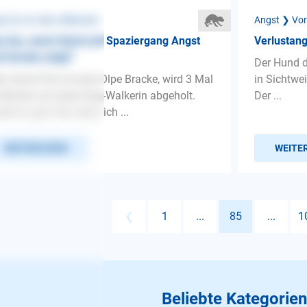
st ❯ Vor dem Alleinsein
Angst ❯ Vor
 tun, wenn Hund auf Spaziergang Angst
Verlustang
 Unruhe zeigt?
Der Hund d
n Hund Fritz ist eine Olpe Bracke, wird 3 Mal
in Sichtwei
 Woche von einer Dog-Walkerin abgeholt.
Der ...
eit so gut. Nur wenn ich ...
WEITERLESEN
WEITE
❮
1
...
85
...
1
Beliebte Kategorien