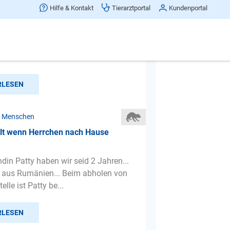
alten Welpen bekommen
Hilfe & Kontakt
Tierarztportal
Kundenportal
 habe gestern einen etwa 8 Monate
en bekommen. Er hat sehr große
uns und weigert sich auch...
RLESEN
r Menschen
llt wenn Herrchen nach Hause
din Patty haben wir seid 2 Jahren...
 aus Rumänien... Beim abholen von
elle ist Patty be...
RLESEN