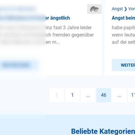
st ❯ Vor Menschen
Angst ❯ Vo
n chihuahua ist immer ängstlich
Angst bei
lo mein Chihuahua Prinz fast 3 Jahre leider
habe papil
r unsicher und ängstlich fremden gegenüber
wenn leut
 allem Männern und den m...
auf dei sei
WEITERLESEN
WEITE
❮
1
...
46
...
1
Beliebte Kategorien