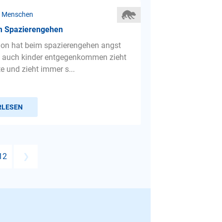
r Menschen
m Spazierengehen
ion hat beim spazierengehen angst
a auch kinder entgegenkommen zieht
te und zieht immer s...
RLESEN
12
❯