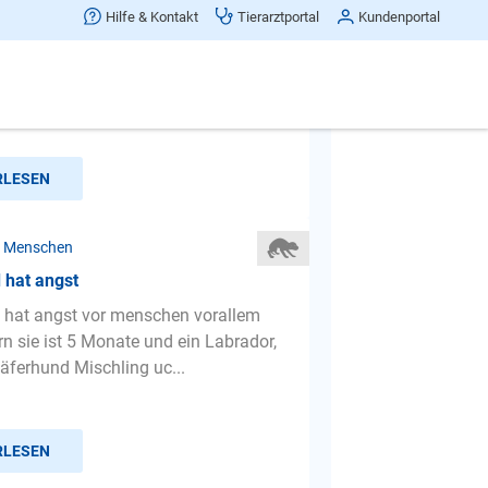
ngst vor fremden Menschen
Hilfe & Kontakt
Tierarztportal
Kundenportal
haben unsere Gina, jetzt 3 J. 5
, von Griechenland über einen
erein. Sie war, bevor sie...
RLESEN
r Menschen
 hat angst
 hat angst vor menschen vorallem
n sie ist 5 Monate und ein Labrador,
äferhund Mischling uc...
RLESEN