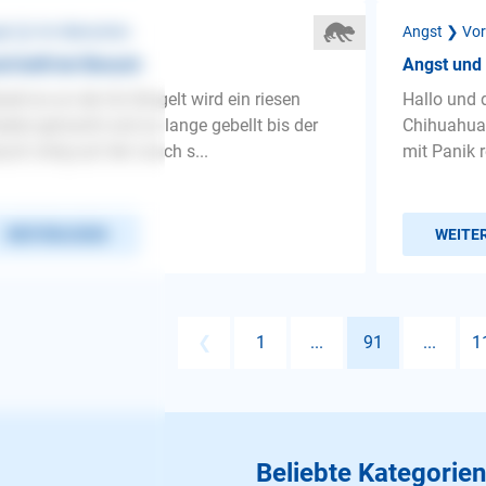
st ❯ Vor Menschen
Angst ❯ Vo
d bellt bei Besuch
Angst und
ald es an der tür klingelt wird ein riesen
Hallo und d
ater gemacht und so lange gebellt bis der
Chihuahua 
uch ruhig auf der couch s...
mit Panik r
WEITERLESEN
WEITE
❮
1
...
91
...
1
Beliebte Kategorien