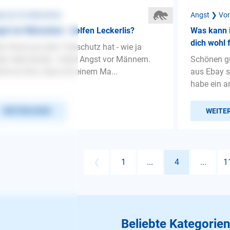
st ❯ Vor Menschen
Angst ❯ Vo
st vor Menschen - helfen Leckerlis?
Was kann 
dich wohl 
n Hund aus dem Tierschutz hat - wie ja
der viele Hunde - meist Angst vor Männern.
Schönen g
ht es Sinn, dass ich einem Ma...
aus Ebay s
habe ein a
WEITERLESEN
WEITE
❮
1
...
4
...
1
Beliebte Kategorien