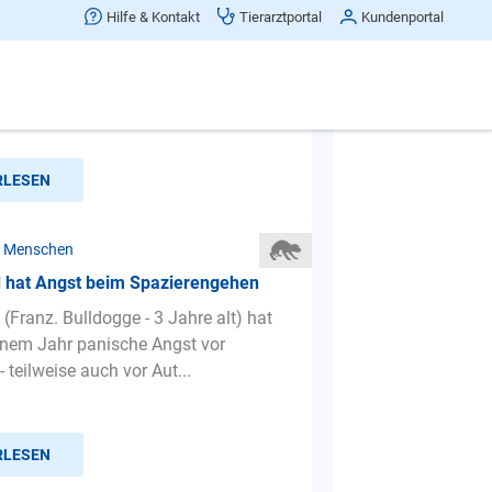
 ist schüchtern bei meinen Kindern
Hilfe & Kontakt
Tierarztportal
Kundenportal
 Wir haben vor zwei Wochen einen
schlechter Haltung übernommen, Lou
lt und kastriert. Er ...
RLESEN
r Menschen
 hat Angst beim Spazierengehen
(Franz. Bulldogge - 3 Jahre alt) hat
einem Jahr panische Angst vor
teilweise auch vor Aut...
RLESEN