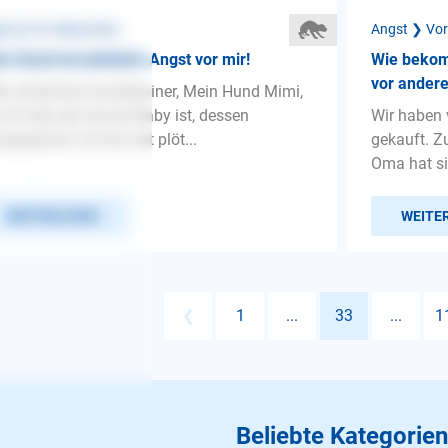
st ❯ Vor Menschen
Angst ❯ Vo
n Hund hat plötzlich Angst vor mir!
Wie bekom
vor ander
lo erfahrene hundetrainer, Mein Hund Mimi,
 ich hab seit sie ein Baby ist, dessen
Wir haben 
ugsperson ich bin hat plöt...
gekauft. 
Oma hat si
WEITERLESEN
WEITE
❮
1
...
33
...
1
Beliebte Kategorien