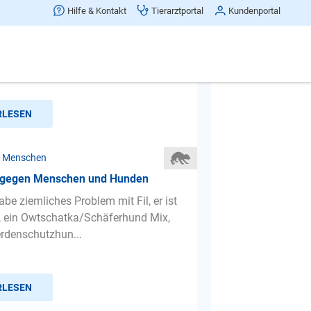
 komisches Verhalten!
Hilfe & Kontakt
Tierarztportal
Kundenportal
 (Akita/Husky/Boxermix) zeigt
es Verhalten/angst? .. Haben ihn
ochen alt war, nach und na...
RLESEN
r Menschen
 gegen Menschen und Hunden
abe ziemliches Problem mit Fil, er ist
t, ein Owtschatka/Schäferhund Mix,
erdenschutzhun...
RLESEN