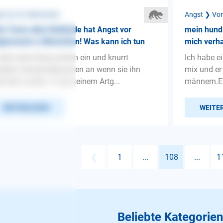
st ❯ Vor Menschen
Angst ❯ Vo
n 7mon alter Rottirüde hat Angst vor
mein hund 
genossen u Menschen! Was kann ich tun
mich verha
zieht seine Rute extrem ein und knurrt
Ich habe e
allem fremde Menschen an wenn sie ihn
mix und er
eicheln wollen ! U bei seinem Artg...
männern.Er 
WEITERLESEN
WEITE
❮
1
...
108
...
1
Beliebte Kategorien