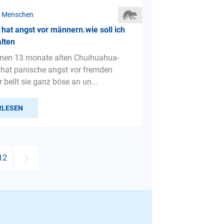
r Menschen
hat angst vor männern.wie soll ich
lten
inen 13 monate alten Chuihuahua-
 hat panische angst vor fremden
bellt sie ganz böse an un...
RLESEN
12
❯