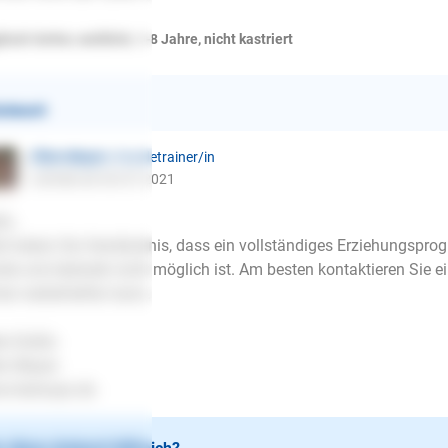
isch Setter, weiblich, 1-8 Jahre, nicht kastriert
ntwort
Ellen Mayer
| Hundetrainer/in
schrieb am 05.07.2021
lo,
te haben Sie Verständnis, dass ein vollständiges Erziehungsp
de und deshalb nicht möglich ist. Am besten kontaktieren Sie e
her weiterhelfen kann.
be Grüße
en Mayer
.lesloups.de