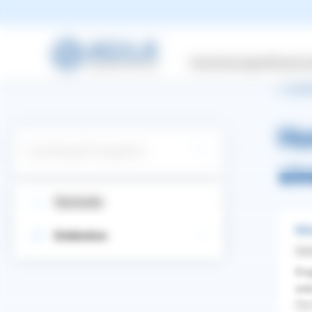
Versicherungen
Wissensw
zurüc
Hun
Suchbegriff eingeben
si
Startseite
Man
Entdecken
sta
Eng
sob
WhatsApp
Facebook
Twitter
Pinterest
Sie
ZURÜCK ZUR FRAGE