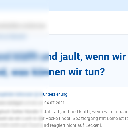
ertes
Über uns
Services
k zur Übersicht
d kläfft und jault, wenn wir
nd, was können wir tun?
gelnder Gehorsam ❯ Grunderziehung
mm-stuttgart
schrieb am 04.07.2021
lisch Setter Hündin 1 Jahr alt jault und kläfft, wenn wir ein paa
ald sie ein Loch in der Hecke findet. Spaziergang mit Leine ist 
E-Mail
 hört nicht auf Zuruf und reagiert nicht auf Leckerli.