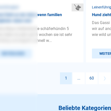
nenführigkeit
Leinenführig
d Zieht an der leine wenn familien
Hund zieht
glieder dabei sind
Das Gassi 
ne Maya Holländische schäferhündin 5
wir auf an
re Habe ich jetzt seit 5 wochen sie ist sehr
wie wild un
nfähig und begreift schnell w...
WEITERLESEN
WEITE
1
...
60
❯
Beliebte Kategorien