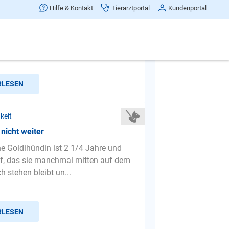
Hilfe & Kontakt
Tierarztportal
Kundenportal
zieht wie ein Ochse an der
uch Wenn Ich die Richtung Wechsel
leib . ...Egal Er zieht als...
RLESEN
keit
 nicht weiter
ne Goldihündin ist 2 1/4 Jahre und
auf, das sie manchmal mitten auf dem
 stehen bleibt un...
RLESEN