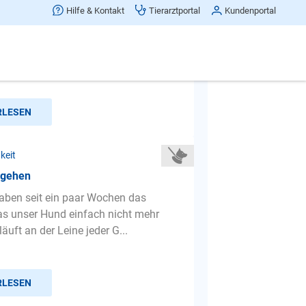
ennen
Hilfe & Kontakt
Tierarztportal
Kundenportal
ne Bonnie (französische Bulldogge,
 alt) und ich sind im August in die
en, jedoch in ein...
RLESEN
keit
 gehen
haben seit ein paar Wochen das
s unser Hund einfach nicht mehr
läuft an der Leine jeder G...
RLESEN