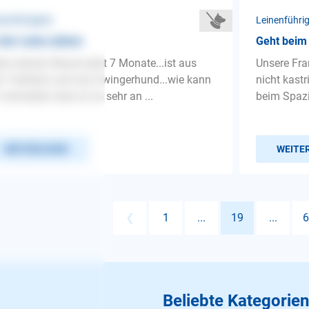
nenführigkeit
Leinenführig
der Leine ziehen
Geht beim 
e meinen Wauwi jetzt 7 Monate...ist aus
Unsere Fra
 Tierheim und war Zwingerhund...wie kann
nicht kastr
 vermeiden dass er so sehr an ...
beim Spaz
WEITERLESEN
WEITE
❮
1
...
19
...
6
Beliebte Kategorien