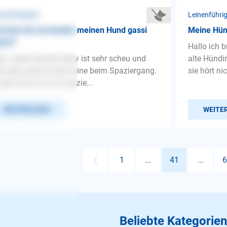
nenführigkeit
Leinenführig
 kann ich am besten meinen Hund gassi
Meine Hünd
ren?
Hallo ich 
lo, meine Hündin Rexy ist sehr scheu und
alte Hündi
ht sehr stark an der Leine beim Spaziergang.
sie hört ni
 geht eher mit mir spazie...
WEITERLESEN
WEITE
❮
1
...
41
...
6
Beliebte Kategorien