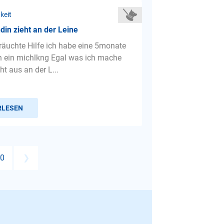
keit
in zieht an der Leine
bräuchte Hilfe ich habe eine 5monate
n ein michlkng Egal was ich mache
cht aus an der L...
RLESEN
0
❯