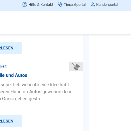
igkeit
Hilfe & Kontakt
Tierarztportal
Kundenportal
n zieht nur und wirkt total gestresst
ne
RLESEN
keit
lie und Autos
super lieb wenn ihr eine Idee habt
nseren Hund an Autos gewöhne denn
m Gassi gehen gestre...
RLESEN