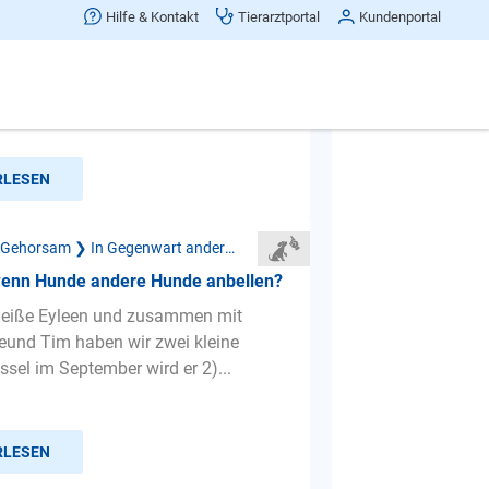
en...
Hilfe & Kontakt
Tierarztportal
Kundenportal
 mehrere hunde und wenn ein hund
as reagiert und bellt fangen alle
mit zu bellen.wir habe...
RLESEN
Mangelnder Gehorsam ❯ In Gegenwart anderer Hunde
wenn Hunde andere Hunde anbellen?
 heiße Eyleen und zusammen mit
und Tim haben wir zwei kleine
ssel im September wird er 2)...
RLESEN