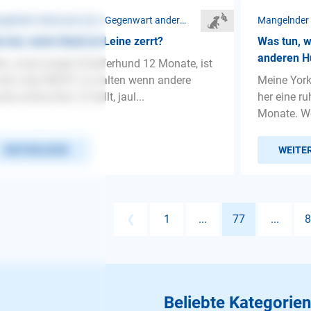
Mangelnder Gehorsam ❯ In Gegenwart anderer Hunde
 tun, wenn Hund an Leine zerrt?
Was tun, w
anderen H
lo, unser junger Schäferhund 12 Monate, ist
der Leine NICHT zu halten wenn andere
Meine York
de auftauchen. Er bellt, jaul...
her eine ru
Monate. We
WEITERLESEN
WEITE
❮
1
...
77
...
8
Beliebte Kategorien