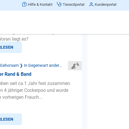
gt es, dass mein Hund andere Hunde
Hilfe & Kontakt
Tierarztportal
Kundenportal
ine Frage: mein Hund bellt jeden
oran liegt es?
RLESEN
Mangelnder Gehorsam ❯ In Gegenwart anderer Hunde
er Rand & Band
 leben seit ca.1 Jahr fest zusammen.
ein 4 jähriger Cockerpoo und wurde
 vorherigen Frauch...
RLESEN