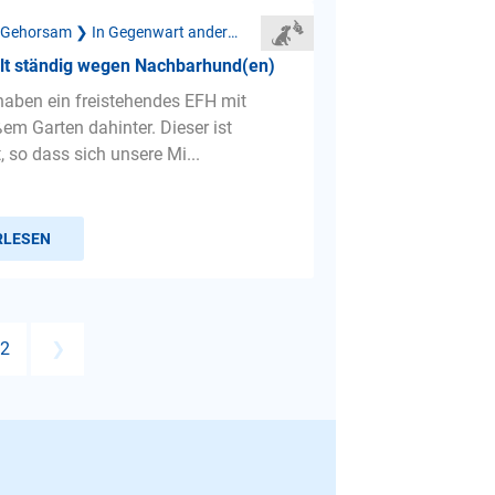
Mangelnder Gehorsam ❯ In Gegenwart anderer Hunde
llt ständig wegen Nachbarhund(en)
 haben ein freistehendes EFH mit
ßem Garten dahinter. Dieser ist
 so dass sich unsere Mi...
RLESEN
2
❯