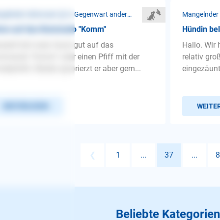
Mangelnder Gehorsam ❯ In Gegenwart anderer Hunde
ren auf das Kommado "Komm"
Hündin be
erell hört mein Hund gut auf das
Hallo. Wir
mando "Komm" oder einen Pfiff mit der
relativ gro
depfeife. Beides ignorierzt er aber gern...
eingezäunt,
WEITERLESEN
WEITE
❮
1
...
37
...
8
Beliebte Kategorien