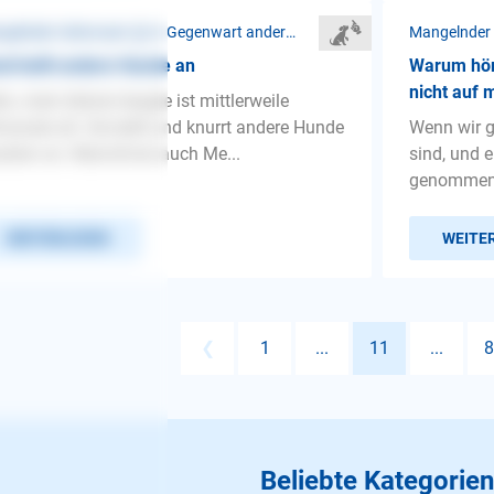
Mangelnder Gehorsam ❯ In Gegenwart anderer Hunde
d bellt andere Hunde an
Warum hör
nicht auf 
lo, mein kleiner beagle ist mittlerweile
onate alt. Sie bellt und knurrt andere Hunde
Wenn wir g
ußen an. Manchmal auch Me...
sind, und 
genommen,d
WEITERLESEN
WEITE
❮
1
...
11
...
8
Beliebte Kategorien