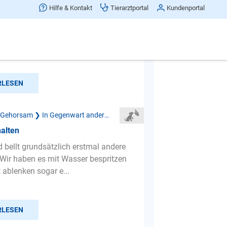
lässt sich durch andere ablenken
Hilfe & Kontakt
Tierarztportal
Kundenportal
en. Ich kann eigentlich prima mit
nd (7 Monate) Gassi gehen, auf
ch frei laufen lassen. We...
RLESEN
Mangelnder Gehorsam ❯ In Gegenwart anderer Hunde
alten
 bellt grundsätzlich erstmal andere
Wir haben es mit Wasser bespritzen
 ablenken sogar e...
RLESEN