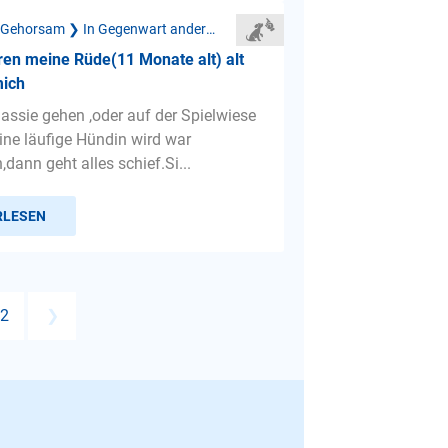
Mangelnder Gehorsam ❯ In Gegenwart anderer Hunde
en meine Rüde(11 Monate alt) alt
mich
assie gehen ,oder auf der Spielwiese
eine läufige Hündin wird war
ann geht alles schief.Si...
RLESEN
2
❯