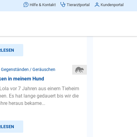
ne ich meinem austr. shepherd das
Hilfe & Kontakt
Tierarztportal
Kundenportal
 hüten von autos ab
Angaben zu Ihrem Hund: ------------------
--------------------- Rasse: australien
...
RLESEN
 Gegenständen / Geräuschen
ken in meinem Hund
Lola vor 7 Jahren aus einem Tieheim
. Es hat lange gedauert bis wir die
ihre heraus bekame...
RLESEN