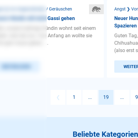
st ❯ Vor Gegenständen / Geräuschen
Angst ❯ Vor
ere Hündin will nicht Gassi gehen
Neuer Hun
Spazieren
lo, unsere 6-jährige Hündin wohnt seit einem
ben Jahr bei uns. Von Anfang an wollte sie
Guten Tag,
ht gern Gassi gehen. ...
Chihuahua-
(also erst 
WEITERLESEN
WEITE
❮
1
...
19
...
9
Beliebte Kategorien