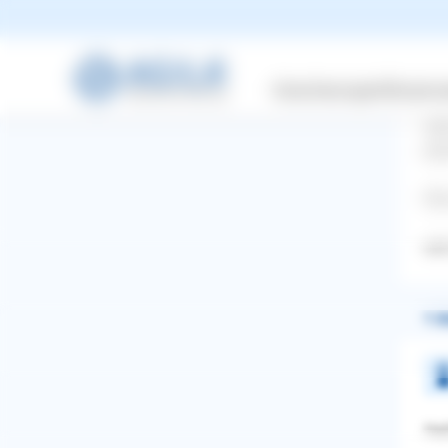
Dan
hat
Pro
nur
Versicherungen
Wissensw
ord
wen
jed
Was
null
1 A
WhatsApp
Facebook
Twitter
Pinterest
Hal
ZURÜCK ZUR FRAGE