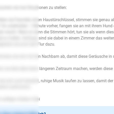
suchen sie mal Situationen zu stellen:
eben sie Freunden einen Haustürschlüssel, stimmen sie genau 
 Tür unterhalten. 1 Minute vorher, fangen sie an mit ihrem Hund e
ß macht. Wenn er dann die Stimmen hört, tun sie als wenn dies
el zu halten. Anfangs sind sie dabei in einem Zimmer das weite
egrieren sie auch den Flur dazu.
timmen sie sich mit den Nachbarn ab, damit diese Geräusche i
n sie dies über einen längeren Zeitraum machen, werden dies
hat sich auch bewährt, ruhige Musik laufen zu lassen, damit de
tlich wahrnimmt.
 wuffigen Grüßen Gabi