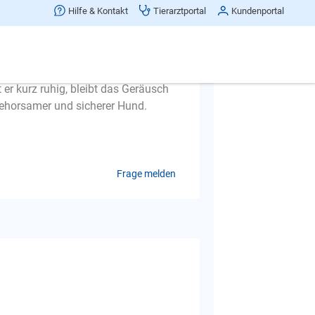
 Zimmer und hat deutlich Stress! Er
Hilfe & Kontakt
Tierarztportal
Kundenportal
r stammt aus dem Tierheim, hatte das
rn in einem Haus gewohnt habe und
einer Wohnung eingelebt, frisst
reagiert er immer gleich. Selbst
t er kurz ruhig, bleibt das Geräusch
r gehorsamer und sicherer Hund.
Frage melden