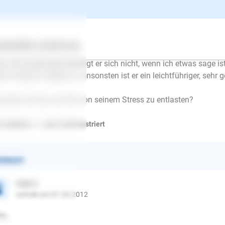
n bellt er zwar nicht, läuft aber brummend und knurrend durchs
 eine Box, in welcher er sich aber auch nicht sofort beruhigt. E
blem jedoch von Anfang an, auch wo ich noch bei meinen Elte
 zu Besuch in Wohnungen bei Freunden war. Nun hat er sich in m
ertes
Über uns
Services
entlich und schläft besser, doch wenn ein Geräusch zu hören ist, 
n ich es ignoriere beruhigt er sich nicht, wenn ich etwas sage is
och fängt er wieder an. Ansonsten ist er ein leichtführiger, seh
 kann ich tun, um ihn von seinem Stress zu entlasten?
, weiblich, < 1 Jahr, nicht kastriert
ntwort
Gabi Z.
schrieb am 01.03.2012
E-Mail
lo,