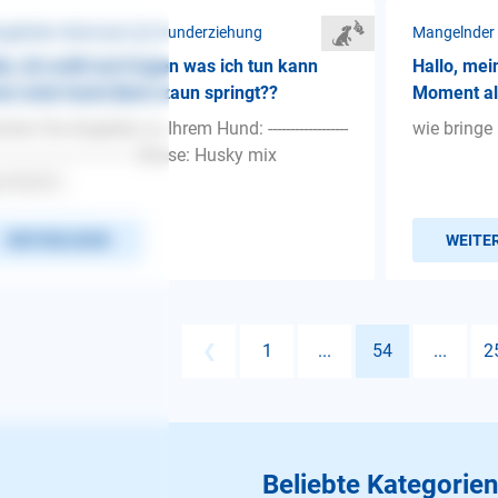
gelnder Gehorsam ❯ Grunderziehung
Mangelnder
lo, ich wollt mal fragen was ich tun kann
Hallo, mei
n mein hund übern zaun springt??
Moment all
hen Sie Angaben zu Ihrem Hund: ------------------
wie bringe
-------------------------------- Rasse: Husky mix
chlecht...
WEITERLESEN
WEITE
❮
1
...
54
...
2
Beliebte Kategorien