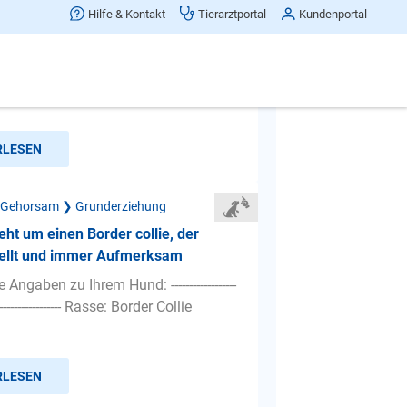
Hilfe & Kontakt
Tierarztportal
Kundenportal
 habe ein paar Probleme mit meiner 2
 Hündin. ( ich habe sie von privat )
icht bis ka...
RLESEN
 Gehorsam ❯ Grunderziehung
geht um einen Border collie, der
bellt und immer Aufmerksam
Angaben zu Ihrem Hund: ------------------
--------------------- Rasse: Border Collie
RLESEN