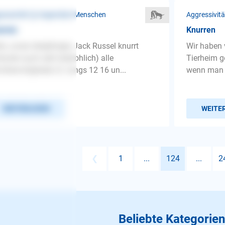
ressivität ❯ Gegenüber Menschen
Aggressivit
urren
Knurren
lo, unser dreijähriger Jack Russel knurrt
Wir haben
tunter auch sehr bedrohlich) alle
Tierheim ge
ilienmitglieder (2 Jungs 12 16 un...
wenn man a
WEITERLESEN
WEITE
❮
1
...
124
...
2
Beliebte Kategorien