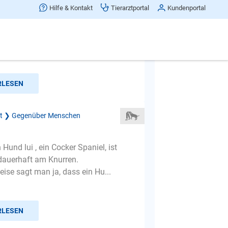
Hilfe & Kontakt
Tierarztportal
Kundenportal
 meinem Rüden tritt gelegentliches
d fletschen auf wenn man ihm mehr
bussy geben möchte. ...
RLESEN
ät ❯ Gegenüber Menschen
 Hund lui , ein Cocker Spaniel, ist
 dauerhaft am Knurren.
ise sagt man ja, dass ein Hu...
RLESEN