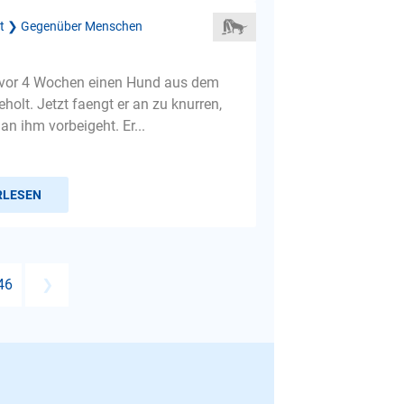
ät ❯ Gegenüber Menschen
 vor 4 Wochen einen Hund aus dem
holt. Jetzt faengt er an zu knurren,
n ihm vorbeigeht. Er...
RLESEN
46
❯