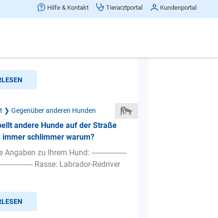
t er jeden hund beim gassi gehen
Hilfe & Kontakt
Tierarztportal
Kundenportal
ißt zu wenn er ran kommt?
Angaben zu Ihrem Hund: ------------------
---------------------- Rasse: mittelschnauzer
RLESEN
ät ❯ Gegenüber anderen Hunden
ellt andere Hunde auf der Straße
rd immer schlimmer warum?
Angaben zu Ihrem Hund: ------------------
---------------------- Rasse: Labrador-Redriver
RLESEN