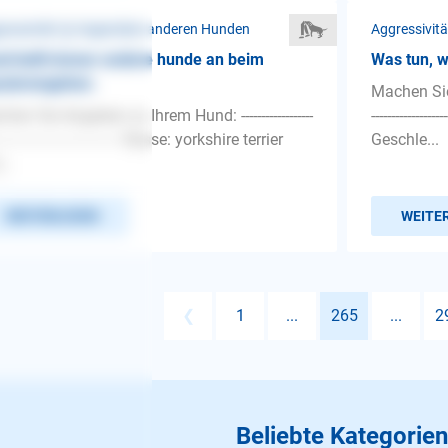
ressivität ❯ Gegenüber anderen Hunden
Aggressivit
d bellt immer andere hunde an beim
Was tun, 
azierengehen.
Machen Sie 
hen Sie Angaben zu Ihrem Hund: ------------------
-------------
-------------------------------- Rasse: yorkshire terrier
Geschle...
...
WEITERLESEN
WEITE
❮
1
...
265
...
2
Beliebte Kategorien