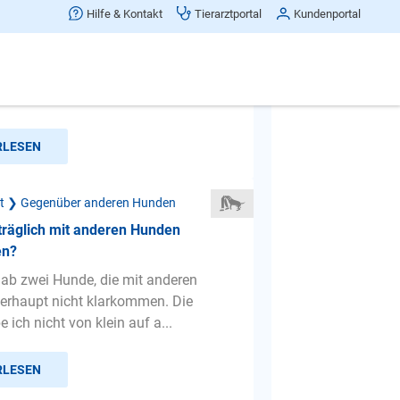
binde ich Rangordnungskämpfe?
Hilfe & Kontakt
Tierarztportal
Kundenportal
 habe 3 Hündinnen: 1 Appenzeller-
hthaar (2 Jahre) und 2
enhunde (1 Jahr & 6 Monate). ...
RLESEN
ät ❯ Gegenüber anderen Hunden
träglich mit anderen Hunden
en?
 hab zwei Hunde, die mit anderen
erhaupt nicht klarkommen. Die
 ich nicht von klein auf a...
RLESEN