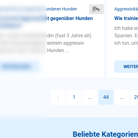
ressivität ❯ Gegenüber anderen Hunden
Aggressivit
 tun bei Aggressivität gegenüber Hunden
Wie traini
 Kindern?
Ich habe e
lo, unsere Schäferhündin (fast 3 Jahre alt)
Spanien. E
 beim Spazierengehen extrem aggressiv
ich tun, um
enüber allen anderen Hunden ...
WEITERLESEN
WEITE
❮
1
...
44
...
2
Beliebte Kategorien