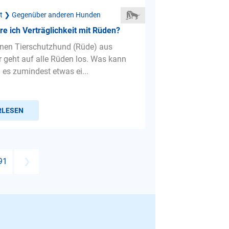
ät ❯ Gegenüber anderen Hunden
ere ich Verträglichkeit mit Rüden?
inen Tierschutzhund (Rüde) aus
r geht auf alle Rüden los. Was kann
 es zumindest etwas ei...
RLESEN
91
❯