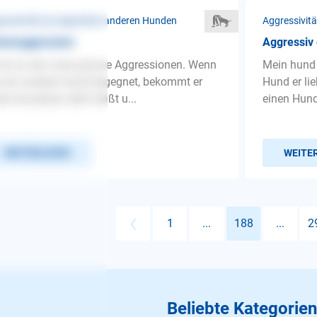
ressivität ❯ Gegenüber anderen Hunden
Aggressivit
inenaggression
Aggressiv
hat an der Leine grosse Aggressionen. Wenn
Mein hund i
 ein anderer Hund begegnet, bekommt er
Hund er lie
ale Aussetzer, bellt, beißt u...
einen Hund s
WEITERLESEN
WEITE
❮
1
...
188
...
2
Beliebte Kategorien