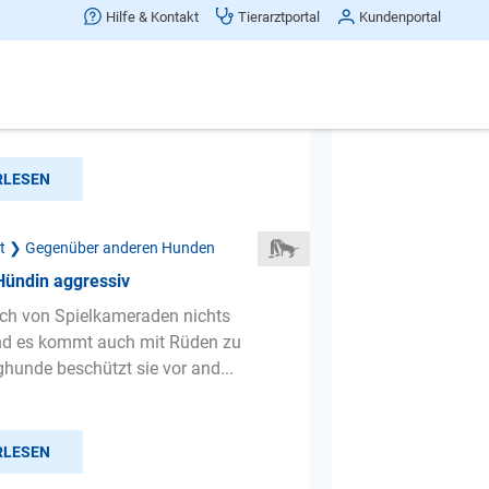
s Verhalten an der leine
Hilfe & Kontakt
Tierarztportal
Kundenportal
din Lilly ist Mega aggressiv anderen
enüber sobald sie an der Leine ist.
 wir einen Kampfh...
RLESEN
ät ❯ Gegenüber anderen Hunden
Hündin aggressiv
sich von Spielkameraden nichts
nd es kommt auch mit Rüden zu
ghunde beschützt sie vor and...
RLESEN