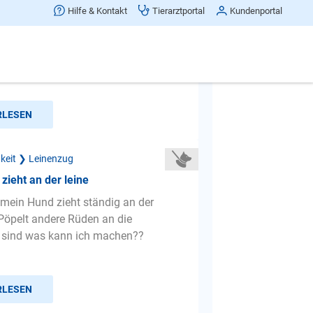
rung
Hilfe & Kontakt
Tierarztportal
Kundenportal
das Problem bei unserem Benji
r Gassi gehen zieht er tierisch an der
ens gehen wir in de...
RLESEN
gkeit ❯ Leinenzug
zieht an der leine
mein Hund zieht ständig an der
Pöpelt andere Rüden an die
t sind was kann ich machen??
RLESEN