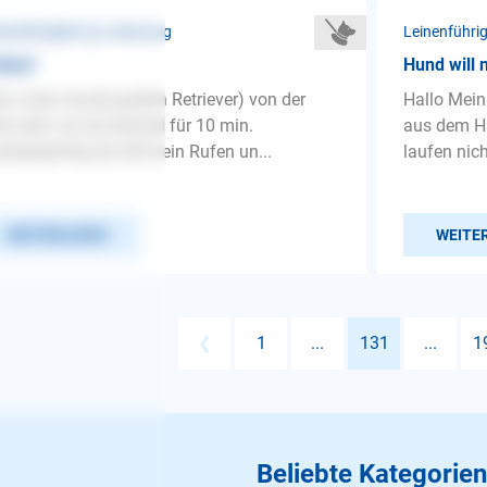
nenführigkeit ❯ Leinenzug
Leinenführi
ilauf
Hund will 
n mein Hund( golden Retriever) von der
Hallo Mein
ne darf, ist sie erstmal für 10 min.
aus dem H
erbedürftig da hilft kein Rufen un...
laufen nic
WEITERLESEN
WEITE
❮
1
...
131
...
1
Beliebte Kategorien