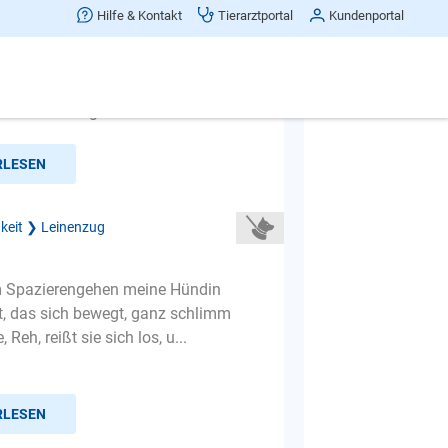
will immer zu seinen artgenossen.
Hilfe & Kontakt
Tierarztportal
Kundenportal
h tun?
zieht wenn ein anderer zu nah
 sonst aber super. unterbrechen
n aber er fängt dann wieder...
RLESEN
gkeit ❯ Leinenzug
 Spazierengehen meine Hündin
t, das sich bewegt, ganz schlimm
 Reh, reißt sie sich los, u...
RLESEN