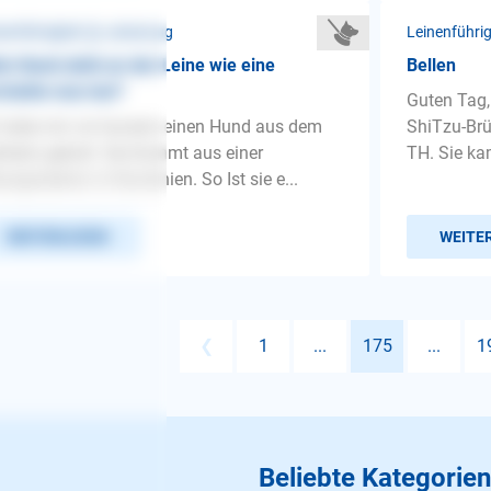
nenführigkeit ❯ Leinenzug
Leinenführi
n Hund zieht an der Leine wie eine
Bellen
rückte was tun?
Guten Tag,
 habe mir vor kurzem einen Hund aus dem
ShiTzu-Brü
rheim geholt. Sie Kommt aus einer
TH. Sie ka
ungsstation in Rumänien. So Ist sie e...
WEITERLESEN
WEITE
❮
1
...
175
...
1
Beliebte Kategorien