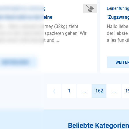
nenführigkeit ❯ Leinenzug
Leinenführi
n Hund zieht an der leine
"Zugzwang
lo... Mein Labrador barney (32kg) zieht
Hallo liebe
er an der Leine beim spazieren gehen. Wir
der liebst
en einen halte besorgt und ...
alles funkt
WEITERLESEN
WEITE
❮
1
...
162
...
1
Beliebte Kategorien