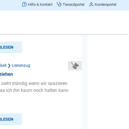
er Leine
Hilfe & Kontakt
Tierarztportal
Kundenportal
 zieht an der Leine
 man dagegen machen?
RLESEN
gkeit ❯ Leinenzug
ziehen
zieht ständig wenn wir spazieren
as ich ihn kaum noch halten kann
RLESEN