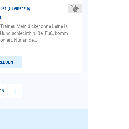
gkeit ❯ Leinenzug
"
 Trainer. Mein dicker ohne Leine Is
e Hund schlechthin. Bei Fuß, komm
ioniert. Nur an de...
RLESEN
95
❯