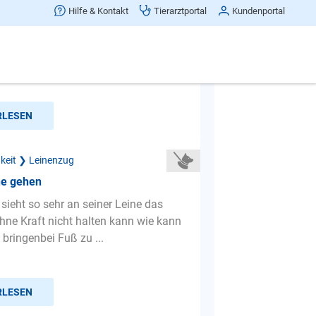
r leine
Hilfe & Kontakt
Tierarztportal
Kundenportal
zwar läuft mein hund nicht gut an der
hma läuft sie gut aber sobald wir
laufen oder bei me...
RLESEN
gkeit ❯ Leinenzug
ne gehen
sieht so sehr an seiner Leine das
ne Kraft nicht halten kann wie kann
 bringenbei Fuß zu ...
RLESEN