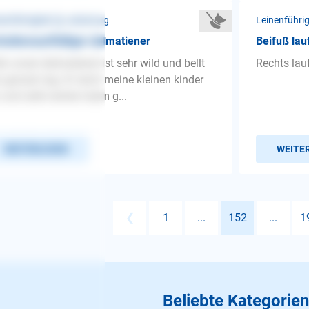
nenführigkeit ❯ Leinenzug
Leinenführi
haltensauffälliger dalmatiener
Beifuß lau
lo unser dalmatiener ist sehr wild und bellt
Rechts lau
 ganzen tag. Er rennt meine kleinen kinder
und zieht extrem beim g...
WEITERLESEN
WEITE
❮
1
...
152
...
1
Beliebte Kategorien