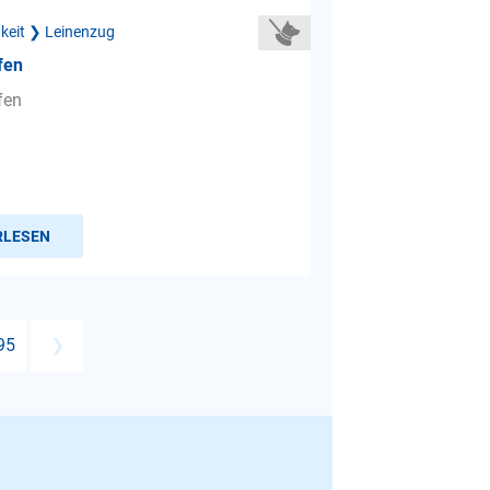
gkeit ❯ Leinenzug
fen
fen
RLESEN
95
❯